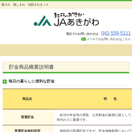
愛され 親しまれ 信頼されるＪＡ
042-559-5111
電話でのお問い合わせは
メールでのお問い合わせはこちら
貯金商品概要説明書
毎日の暮らしに便利な貯金
商品名
特 色
給与や年金等の受取、公共料金の振替口座として
普通貯金
布代わりに最適です。
普通貯金無利息型
無利息の普通貯金ですが、貯金保険制度において