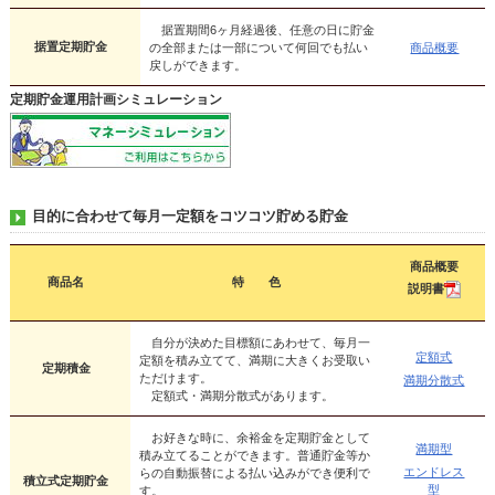
据置期間6ヶ月経過後、任意の日に貯金
据置定期貯金
の全部または一部について何回でも払い
商品概要
戻しができます。
定期貯金運用計画シミュレーション
目的に合わせて毎月一定額をコツコツ貯める貯金
商品概要
商品名
特 色
説明書
自分が決めた目標額にあわせて、毎月一
定額式
定額を積み立てて、満期に大きくお受取い
定期積金
ただけます。
満期分散式
定額式・満期分散式があります。
お好きな時に、余裕金を定期貯金として
満期型
積み立てることができます。普通貯金等か
エンドレス
らの自動振替による払い込みができ便利で
積立式定期貯金
型
す。