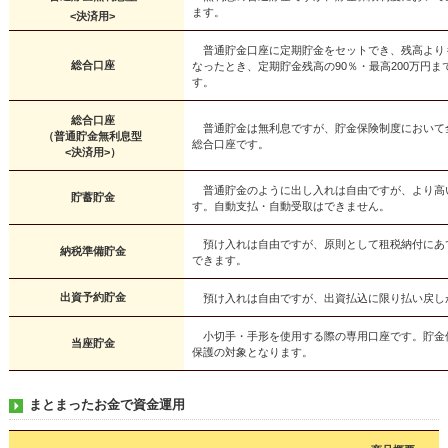
ます。
<決済用>
普通貯金口座に定期貯金をセットでき、残高より
総合口座
なったとき、定期貯金残高の90％・最高200万円
す。
総合口座
普通貯金は無利息ですが、貯金保険制度において
（普通貯金無利息型
総合口座です。
<決済用>）
普通貯金のように出し入れは自由ですが、より高
貯蓄貯金
す。自動支払・自動受取はできません。
預け入れは自由ですが、原則として租税納付にあ
納税準備貯金
できます。
出資予約貯金
預け入れは自由ですが、出資払込に限り払い戻し
小切手・手形を使用する際の専用口座です。貯金
当座貯金
保護の対象となります。
まとまったお金で資金運用