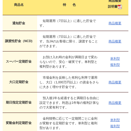
商品概要
商品名
特 色
説明書
短期運用（7日以上）に適した貯金で
通知貯金
商品概要
す。
短期運用（7日以上）に適した貯金で
譲渡性貯金（NCD)
す。当JAのお客様に限り、譲渡すること
商品概要
ができます。
お預け入れ時の金利が満期日まで変わ
単利型
スーパー定期貯金
らないので、安心・確実です。単利型と
複利型
複利型があります。
市場金利を反映した有利な利率で運用
大口定期貯金
し、大口（1,000万円以上）の資金をさら
商品概要
に大きく増やす貯金です。
預入後1年を経過すると満期日を自由に
期日指定定期貯金
設定できます。利息は1年毎の複利計算な
商品概要
ので大変有利です。
金利情勢に応じて一定期間ごとに金利
単利型
変動金利定期貯金
が変動する定期貯金です。単利型と複利
複利型
型があります。