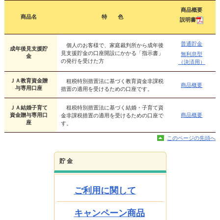
商品概要
商品名
特 色
説明書
普通貯金
個人のお客様で、家庭裁判所から成年後
成年後見支援貯
見支援貯金の口座開設にかかる「指示書」
無利息型
金
の発行を受けた方
（決済用）
ＪＡ教育資金贈
租税特別措置法に基づく教育資金非課税
商品概要
与専用口座
措置の適用を受けるための口座です。
租税特別措置法に基づく結婚・子育て資
ＪＡ結婚子育て
資金贈与専用口
商品概要
金非課税措置の適用を受けるための口座で
座
す。
このページの先頭へ
貯 金
ご利用に関して
キャンペーン商品