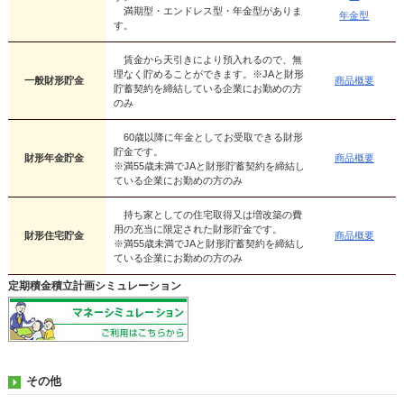
満期型・エンドレス型・年金型がありま
年金型
す。
賃金から天引きにより預入れるので、無
理なく貯めることができます。※JAと財形
一般財形貯金
商品概要
貯蓄契約を締結している企業にお勤めの方
のみ
60歳以降に年金としてお受取できる財形
貯金です。
財形年金貯金
商品概要
※満55歳未満でJAと財形貯蓄契約を締結し
ている企業にお勤めの方のみ
持ち家としての住宅取得又は増改築の費
用の充当に限定された財形貯金です。
財形住宅貯金
商品概要
※満55歳未満でJAと財形貯蓄契約を締結し
ている企業にお勤めの方のみ
定期積金積立計画シミュレーション
その他